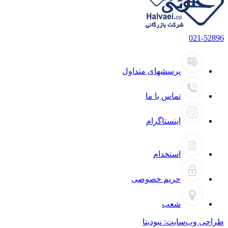
021-52896
پرسشهای متداول
تماس با ما
اینستاگرام
استخدام
حریم خصوصی
شعب
طراحی وب‌سایت:
نیودیتا