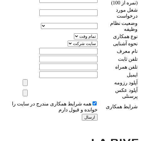
(نمره از 100)
شغل مورد
درخواست
وضعیت نظام
وظیفه
نوع همکاری
نحوه آشنایی
نام معرف
تلفن ثابت
تلفن همراه
ایمیل
آپلود رزومه
آپلود عکس
پرسنلی
همه شرایط همکاری مندرج در سایت را
شرایط همکاری
خوانده و قبول دارم