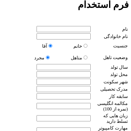
فرم استخدام
نام
نام خانوادگی
جنسیت
خانم
آقا
وضعیت تاهل
متاهل
مجرد
سال تولد
محل تولد
شهر سکونت
مدرک تحصیلی
سابقه کار
مکالمه انگلیسی
(نمره از 100)
زبان هایی که
تسلط دارید
مهارت کامپیوتر